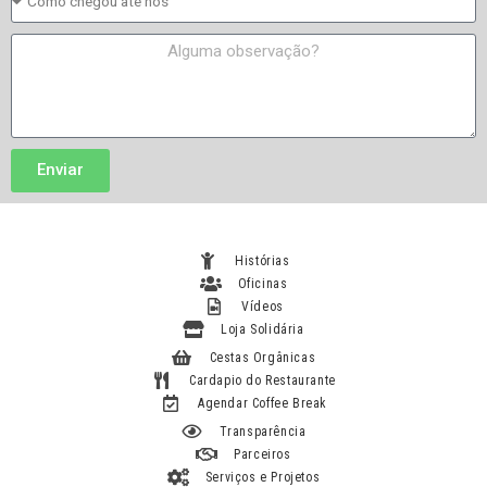
a
o
p
d
m
p
M
o
o
e
E
c
s
v
h
s
e
e
a
n
g
g
Enviar
t
o
e
o
u
a
t
Histórias
é
Oficinas
n
Vídeos
ó
Loja Solidária
s
Cestas Orgânicas
?
Cardapio do Restaurante
Agendar Coffee Break
Transparência
Parceiros
Serviços e Projetos