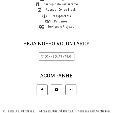
Cardapio do Restaurante
Agendar Coffee Break
Transparência
Parceiros
Serviços e Projetos
SEJA NOSSO VOLUNTÁRIO!
CONHEÇA AS VAGAS
ACOMPANHE
F
Y
I
a
o
n
c
u
s
e
t
t
b
u
a
o
b
g
o
e
r
k
a
© Todos os direitos - Armazém das Oficinas | Associação Cornélia
-
m