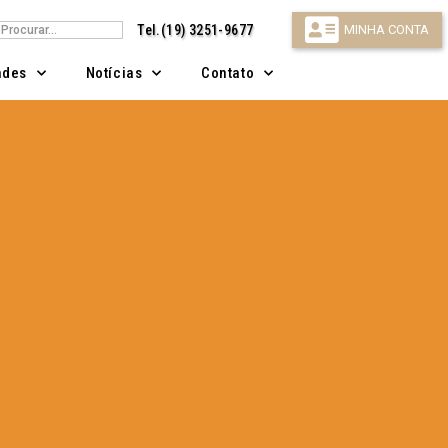
isar
Tel.(19) 3251-9677
MINHA CONTA
ndes
Notícias
Contato