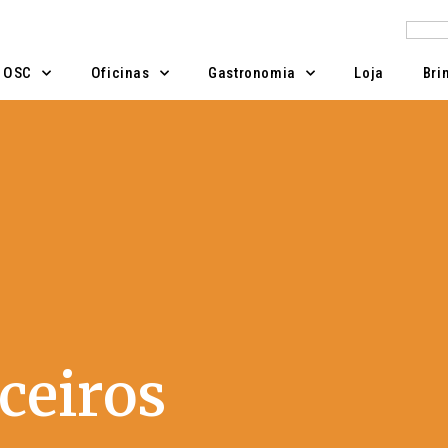
Pesqu
A OSC
Oficinas
Gastronomia
Loja
Bri
ceiros