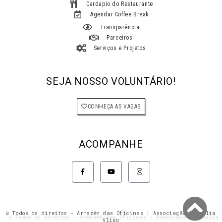
Cardapio do Restaurante
Agendar Coffee Break
Transparência
Parceiros
Serviços e Projetos
SEJA NOSSO VOLUNTÁRIO!
CONHEÇA AS VAGAS
ACOMPANHE
F
Y
I
a
o
n
c
u
s
e
t
t
b
u
a
o
b
g
o
e
r
k
a
© Todos os direitos - Armazém das Oficinas | Associação Cornélia
-
m
Vlieg
f