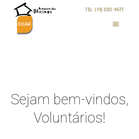
Ir
TEL. (19) 3251-9677
para
o
conteúdo
DOAR
Sejam bem-vindos,
Voluntários!