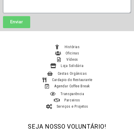
s
v
h
s
e
e
a
n
g
g
Enviar
t
o
e
o
u
a
t
Histórias
é
Oficinas
n
Vídeos
ó
Loja Solidária
s
Cestas Orgânicas
?
Cardapio do Restaurante
Agendar Coffee Break
Transparência
Parceiros
Serviços e Projetos
SEJA NOSSO VOLUNTÁRIO!