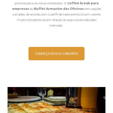
prontos para os novos conteúdos. O
coffee break para
empresas
do
Buffet Armazém das Oficinas
tem opções
variadas, de acordo com o perfil de cada evento e com valores
muito competitivos em relação ao que é praticado pelo
mercado.
CONHEÇA NOSSO CARDÁPIO