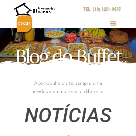
Ir
TEL. (19) 3251-9677
para
o
conteúdo
DOAR
Blog do Buffet
Acompanhe o site, sempre uma
novidade e uma receita diferente!
NOTÍCIAS