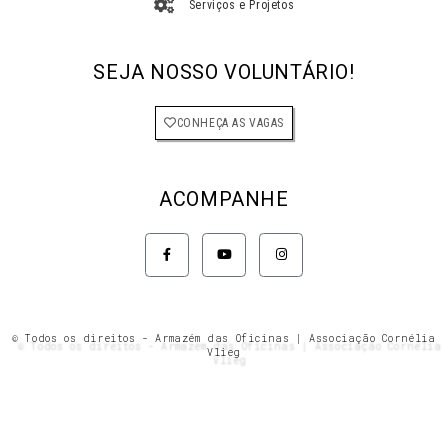
Serviços e Projetos
SEJA NOSSO VOLUNTÁRIO!
CONHEÇA AS VAGAS
ACOMPANHE
F
Y
I
a
o
n
c
u
s
e
t
t
b
u
a
o
b
g
o
e
r
k
a
© Todos os direitos - Armazém das Oficinas | Associação Cornélia
-
m
Vlieg
f