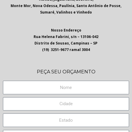
Monte Mor, Nova Odessa, Paulínia, Santo Antônio de Posse,
Sumaré, Valinhos e Vinhedo
Nosso Endereço
Rua Helena Fabrini, s/n – 13106-042
Distrito de Sousas, Campinas – SP
(19) 3251-9677 ramal 3004
PEÇA SEU ORÇAMENTO
N
o
m
C
e
i
d
E
a
s
d
t