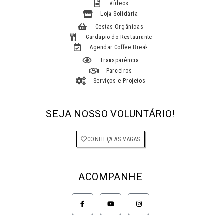
f
Vídeos
f
Loja Solidária
e
Cestas Orgânicas
t
Cardapio do Restaurante
?
Agendar Coffee Break
Transparência
Parceiros
Serviços e Projetos
SEJA NOSSO VOLUNTÁRIO!
CONHEÇA AS VAGAS
ACOMPANHE
F
Y
I
a
o
n
c
u
s
e
t
t