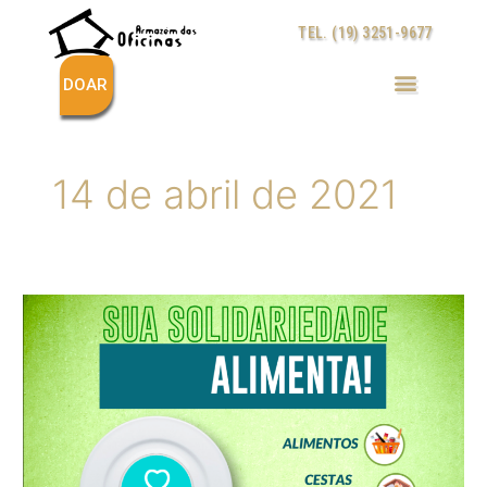
Ir
TEL. (19) 3251-9677
para
o
conteúdo
DOAR
14 de abril de 2021
ASSOCIAÇÃO
CORNELIA
VLIEG
PROMOVE
CAMPANHA
DE
ARRECADAÇÃO
DE