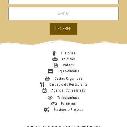
o
m
E
e
-
m
RECEBER
a
i
l
Histórias
Oficinas
Vídeos
Loja Solidária
Cestas Orgânicas
Cardapio do Restaurante
Agendar Coffee Break
Transparência
Parceiros
Serviços e Projetos