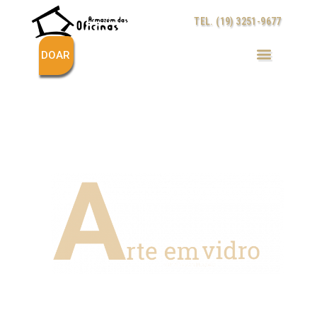
Ir
TEL. (19) 3251-9677
para
o
conteúdo
DOAR