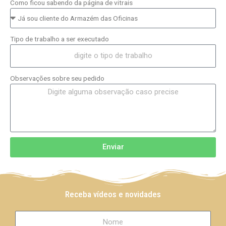
Como ficou sabendo da página de vitrais
Tipo de trabalho a ser executado
Observações sobre seu pedido
Enviar
Receba vídeos e novidades
N