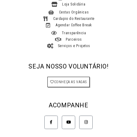
Loja Solidária
Cestas Orgânicas
Cardapio do Restaurante
Agendar Coffee Break
Transparência
Parceiros
Serviços e Projetos
SEJA NOSSO VOLUNTÁRIO!
CONHEÇA AS VAGAS
ACOMPANHE
F
Y
I
a
o
n
c
u
s
e
t
t
b
u
a
o
b
g