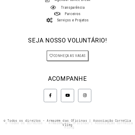
Transparência
Parceiros
Serviços e Projetos
SEJA NOSSO VOLUNTÁRIO!
CONHEÇA AS VAGAS
ACOMPANHE
F
Y
I
a
o
n
c
u
s
e
t
t
b
u
a
o
b
g
o
e
r
k
a
© Todos os direitos - Armazém das Oficinas | Associação Cornélia
-
m
Vlieg
f