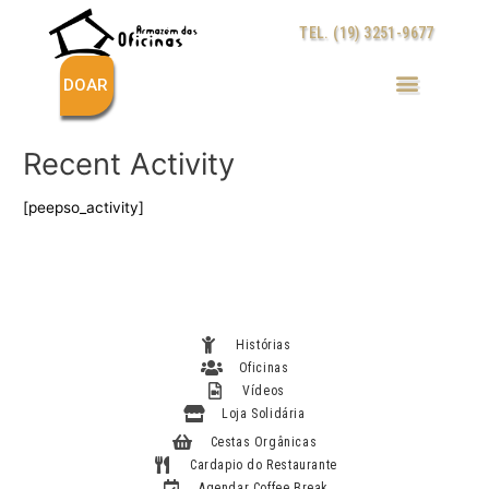
Ir
TEL. (19) 3251-9677
para
o
conteúdo
DOAR
Recent Activity
[peepso_activity]
Histórias
Oficinas
Vídeos
Loja Solidária
Cestas Orgânicas
Cardapio do Restaurante
Agendar Coffee Break