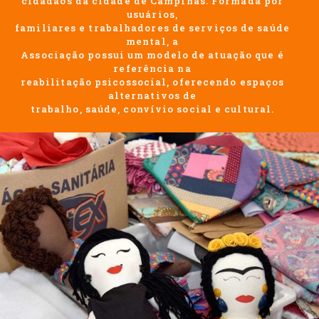
cidadãos da cidade de Campinas. Formada por
usuários,
familiares e trabalhadores de serviços de saúde
mental, a
Associação possui um modelo de atuação que é
referência na
reabilitação psicossocial, oferecendo espaços
alternativos de
trabalho, saúde, convívio social e cultural.