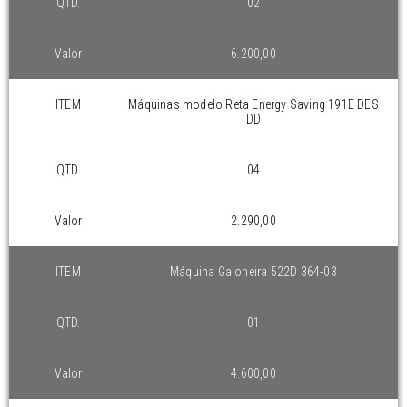
QTD.
02
Valor
6.200,00
ITEM
Máquinas modelo Reta Energy Saving 191E DES
DD
QTD.
04
Valor
2.290,00
ITEM
Máquina Galoneira 522D 364-03
QTD.
01
Valor
4.600,00