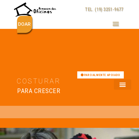
Ir
TEL. (19) 3251-9677
para
o
conteúdo
DOAR
PARCIALMENTE APOIADO
COSTURAR
PARA CRESCER