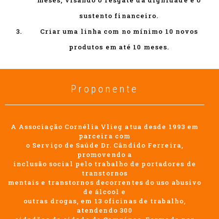
sustento financeiro.
Criar uma linha com no mínimo 10 novos
produtos em até 10 meses.
Proponente
A Associação Cornélia Vlieg atua desde 1993 em
parceira com
o Serviço de Saúde Dr. Cândido Ferreira,
promovendo a
inclusão social pelo trabalho de portadores de
transtornos
mentais e transtornos decorrentes do uso abusivo
de álcool e
outras drogas, em 13 oficinas de trabalho,
atendendo 300