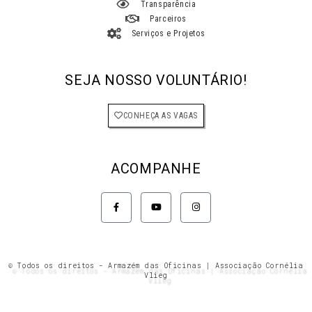
Transparência
Parceiros
Serviços e Projetos
SEJA NOSSO VOLUNTÁRIO!
CONHEÇA AS VAGAS
ACOMPANHE
F
Y
I
a
o
n
c
u
s
e
t
t
b
u
a
o
b
g
o
e
r
k
a
© Todos os direitos - Armazém das Oficinas | Associação Cornélia
-
m
Vlieg
f