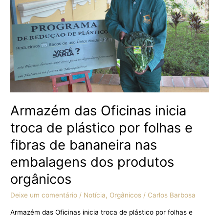
plástico
por
folhas
e
fibras
de
bananeira
nas
embalagens
dos
Armazém das Oficinas inicia
produtos
troca de plástico por folhas e
orgânicos
fibras de bananeira nas
embalagens dos produtos
orgânicos
Deixe um comentário
/
Notícia
,
Orgânicos
/
Carlos Barbosa
Armazém das Oficinas inicia troca de plástico por folhas e