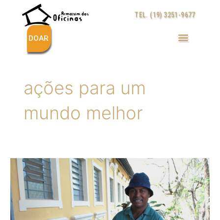
Ir
TEL. (19) 3251-9677
para
o
conteúdo
DOAR
ações para um
mundo melhor
Armazém
das
Oficinas
inicia
troca
de