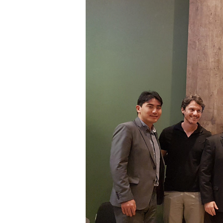
COM
APORTE
FINANCEIRO,
HORTA
ORGÂNICA
AUMENTA
PRODUÇÃO