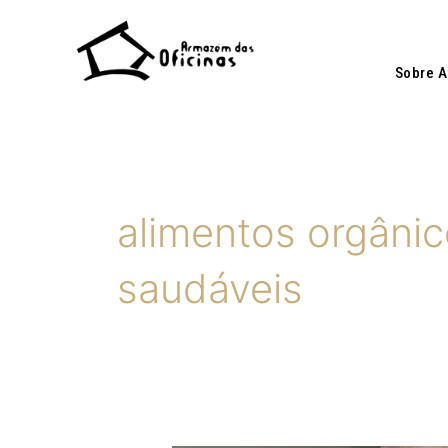
Ir
para
o
Sobre 
conteúdo
alimentos orgânic
saudáveis