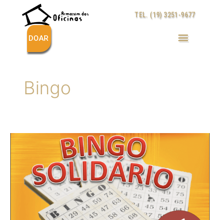
Ir
TEL. (19) 3251-9677
para
o
conteúdo
DOAR
Bingo
CÂNDIDO
FERREIRA
PROMOVE
BINGO
SOLIDÁRIO