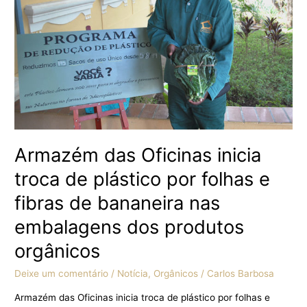
plástico
por
folhas
e
fibras
de
bananeira
nas
embalagens
dos
Armazém das Oficinas inicia
produtos
troca de plástico por folhas e
orgânicos
fibras de bananeira nas
embalagens dos produtos
orgânicos
Deixe um comentário
/
Notícia
,
Orgânicos
/
Carlos Barbosa
Armazém das Oficinas inicia troca de plástico por folhas e