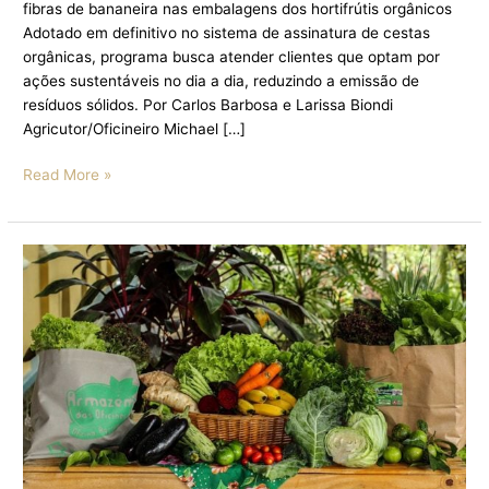
fibras de bananeira nas embalagens dos hortifrútis orgânicos
Adotado em definitivo no sistema de assinatura de cestas
orgânicas, programa busca atender clientes que optam por
ações sustentáveis no dia a dia, reduzindo a emissão de
resíduos sólidos. Por Carlos Barbosa e Larissa Biondi
Agricutor/Oficineiro Michael […]
Read More »
PROJETO
SOCIAL
DE
CAMPINAS
LANÇA
ASSINATURA
DE
CESTAS
ORGÂNICAS