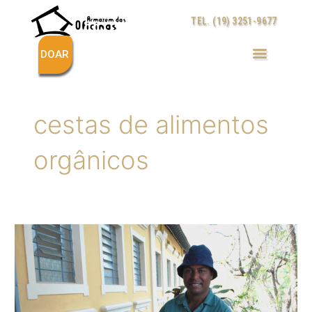
Ir
TEL. (19) 3251-9677
para
o
conteúdo
DOAR
cestas de alimentos
orgânicos
Armazém
das
Oficinas
inicia
troca
de