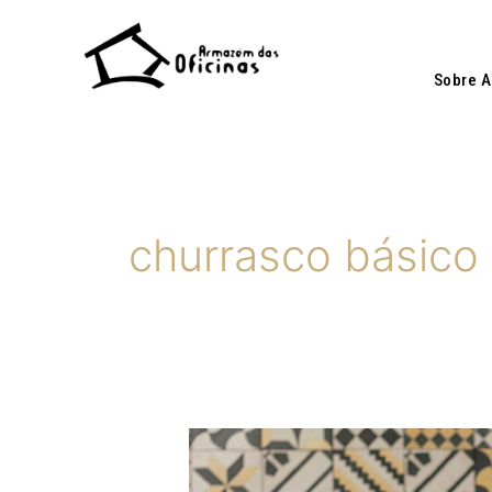
Ir
para
o
Sobre 
conteúdo
churrasco básico
ARMAZÉM
DAS