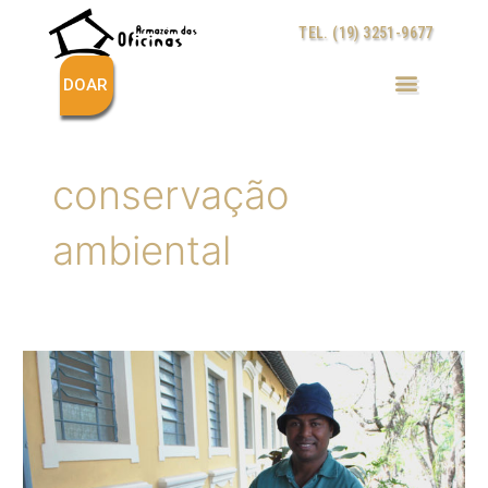
Ir
TEL. (19) 3251-9677
para
o
conteúdo
DOAR
conservação
ambiental
Armazém
das
Oficinas
inicia
troca
de