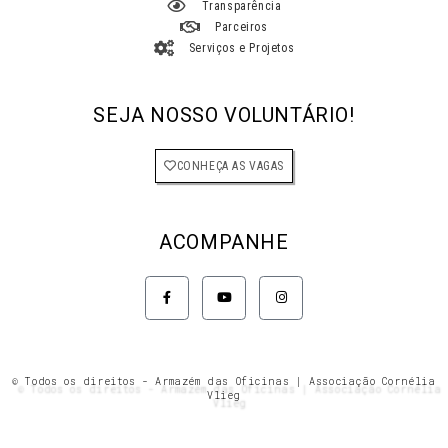
Transparência
Parceiros
Serviços e Projetos
SEJA NOSSO VOLUNTÁRIO!
CONHEÇA AS VAGAS
ACOMPANHE
F
Y
I
a
o
n
c
u
s
e
t
t
b
u
a
o
b
g
o
e
r
k
a
© Todos os direitos - Armazém das Oficinas | Associação Cornélia
-
m
Vlieg
f