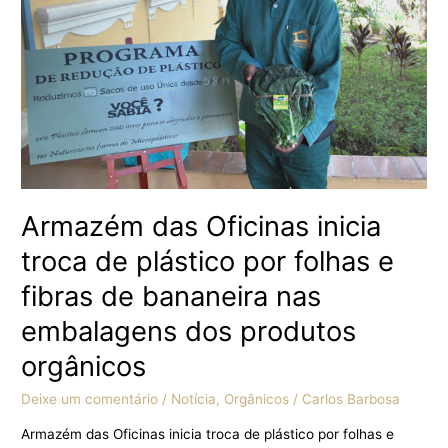
plástico
por
folhas
e
fibras
de
bananeira
nas
embalagens
dos
Armazém das Oficinas inicia
produtos
troca de plástico por folhas e
orgânicos
fibras de bananeira nas
embalagens dos produtos
orgânicos
Deixe um comentário
/
Notícia
,
Orgânicos
/
Carlos Barbosa
Armazém das Oficinas inicia troca de plástico por folhas e