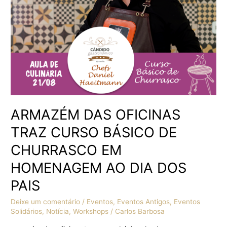
DE
CHURRASCO
EM
HOMENAGEM
AO
DIA
DOS
PAIS
ARMAZÉM DAS OFICINAS
TRAZ CURSO BÁSICO DE
CHURRASCO EM
HOMENAGEM AO DIA DOS
PAIS
Deixe um comentário
/
Eventos
,
Eventos Antigos
,
Eventos
Solidários
,
Notícia
,
Workshops
/
Carlos Barbosa