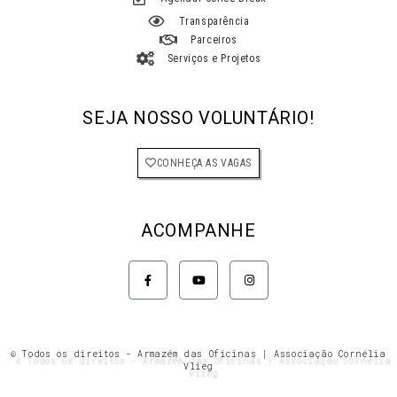
Transparência
Parceiros
Serviços e Projetos
SEJA NOSSO VOLUNTÁRIO!
CONHEÇA AS VAGAS
ACOMPANHE
F
Y
I
a
o
n
c
u
s
e
t
t
b
u
a
o
b
g
o
e
r
k
a
© Todos os direitos - Armazém das Oficinas | Associação Cornélia
-
m
Vlieg
f