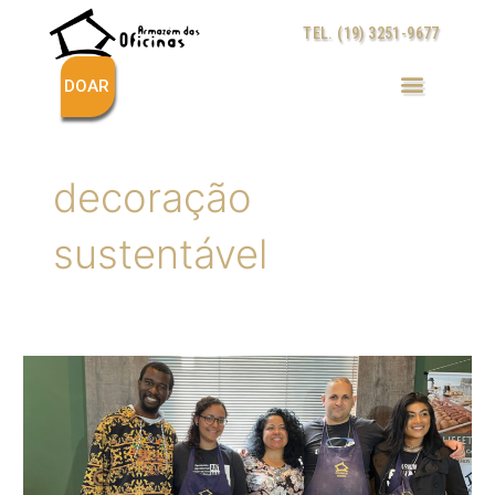
Ir
TEL. (19) 3251-9677
para
o
conteúdo
DOAR
decoração
sustentável
ARMAZÉM
DAS
OFICINAS
LANÇA
NOVA
COLEÇÃO