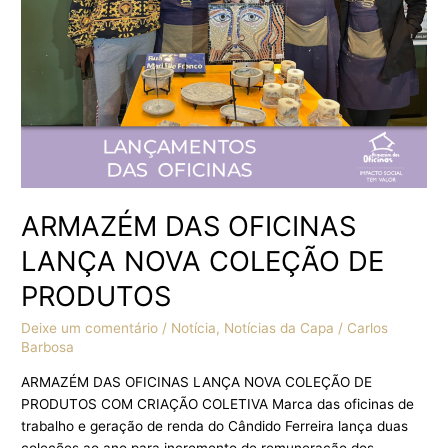
DE
PRODUTOS
ARMAZÉM DAS OFICINAS
LANÇA NOVA COLEÇÃO DE
PRODUTOS
Deixe um comentário
/
Notícia
,
Notícias da Capa
/
Carlos
Barbosa
ARMAZÉM DAS OFICINAS LANÇA NOVA COLEÇÃO DE
PRODUTOS COM CRIAÇÃO COLETIVA Marca das oficinas de
trabalho e geração de renda do Cândido Ferreira lança duas
coleções ao ano para incremento de remuneração dos