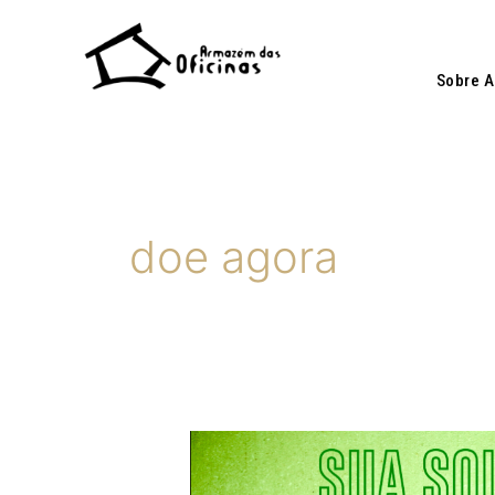
Ir
para
o
Sobre 
conteúdo
doe agora
ASSOCIAÇÃO
CORNELIA