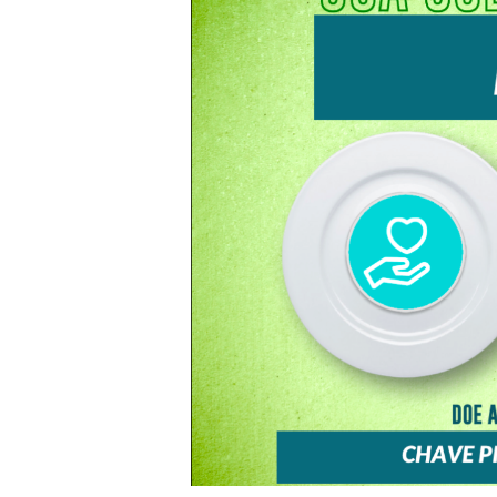
VLIEG
PROMOVE
CAMPANHA
DE
ARRECADAÇÃO
DE
CESTAS
BÁSICAS