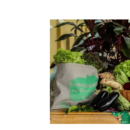
PROJETO
SOCIAL
DE
CAMPINAS
LANÇA
ASSINATURA
DE
CESTAS
ORGÂNICAS