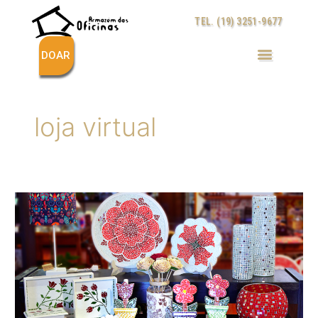
Ir
TEL. (19) 3251-9677
para
o
conteúdo
DOAR
loja virtual
Armazém
das
Oficinas
se
torna
primeira
ONG
de