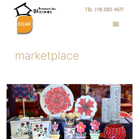
Ir
TEL. (19) 3251-9677
para
o
conteúdo
DOAR
marketplace
Armazém
das
Oficinas
se
torna
primeira
ONG
de