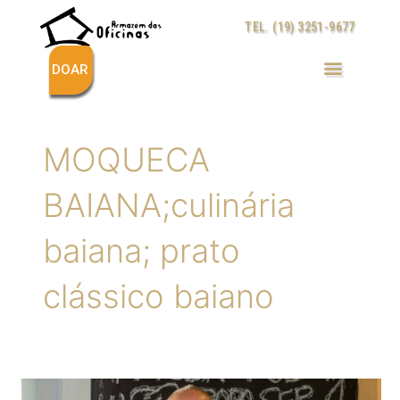
Ir
TEL. (19) 3251-9677
para
o
conteúdo
DOAR
MOQUECA
BAIANA;culinária
baiana; prato
clássico baiano
O