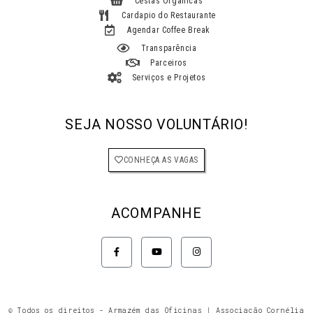
Cestas Orgânicas
Cardapio do Restaurante
Agendar Coffee Break
Transparência
Parceiros
Serviços e Projetos
SEJA NOSSO VOLUNTÁRIO!
CONHEÇA AS VAGAS
ACOMPANHE
F
Y
I
a
o
n
c
u
s
e
t
t
b
u
a
o
b
g
o
e
r
k
a
© Todos os direitos - Armazém das Oficinas | Associação Cornélia
-
m