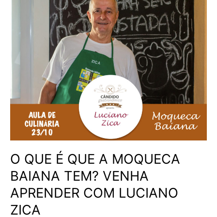
QUE
É
QUE
A
MOQUECA
BAIANA
TEM?
VENHA
APRENDER
COM
LUCIANO
ZICA
O QUE É QUE A MOQUECA
BAIANA TEM? VENHA
APRENDER COM LUCIANO
ZICA