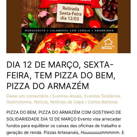
TEM
PIZZA
DO
BEM,
PIZZA
DO
ARMAZÉM
DIA 12 DE MARÇO, SEXTA-
FEIRA, TEM PIZZA DO BEM,
PIZZA DO ARMAZÉM
Deixe um comentário
/
Eventos Atuais
,
Eventos Solidários
,
Gastronomia
,
Notícia
,
Notícias da Capa
/
Carlos Barbosa
PIZZA DO BEM, PIZZA DO ARMAZÉM COM GOSTINHO DE
SOLIDARIEDADE DIA 12 DE MARÇO Evento visa arrecadar
fundos para equilibrar os caixas das oficinas de trabalho e
geração de renda. Pizzas Artesanais, Huuuuuuummmmm. E