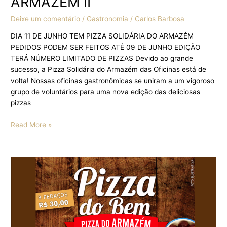
ARMAZÉM II
Deixe um comentário
/
Gastronomia
/
Carlos Barbosa
DIA 11 DE JUNHO TEM PIZZA SOLIDÁRIA DO ARMAZÉM
PEDIDOS PODEM SER FEITOS ATÉ 09 DE JUNHO EDIÇÃO
TERÁ NÚMERO LIMITADO DE PIZZAS Devido ao grande
sucesso, a Pizza Solidária do Armazém das Oficinas está de
volta! Nossas oficinas gastronômicas se uniram a um vigoroso
grupo de voluntários para uma nova edição das deliciosas
pizzas
Read More »
DIA
12
DE
MARÇO,
SEXTA-
FEIRA,