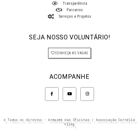
Transparência
Parceiros
Serviços e Projetos
SEJA NOSSO VOLUNTÁRIO!
CONHEÇA AS VAGAS
ACOMPANHE
F
Y
I
a
o
n
c
u
s
e
t
t
b
u
a
o
b
g
o
e
r
k
a
© Todos os direitos - Armazém das Oficinas | Associação Cornélia
-
m
Vlieg
f