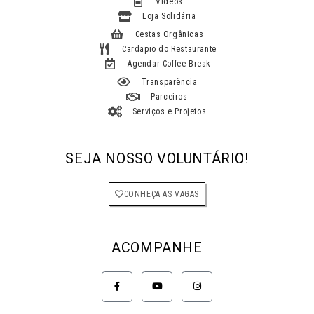
Vídeos
Loja Solidária
Cestas Orgânicas
Cardapio do Restaurante
Agendar Coffee Break
Transparência
Parceiros
Serviços e Projetos
SEJA NOSSO VOLUNTÁRIO!
CONHEÇA AS VAGAS
ACOMPANHE
F
Y
I
a
o
n
c
u
s
e
t
t
b
u
a