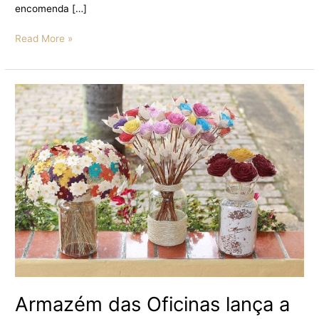
encomenda […]
Read More »
Armazém
das
Oficinas
lança
a
Temporada
das
Flores
Armazém das Oficinas lança a