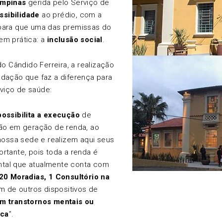
ampinas
gerida pelo Serviço de
ssibilidade
ao prédio, com a
 para que uma das premissas do
em prática: a
inclusão social
.
do Cândido Ferreira, a realização
adação que faz a diferença para
rviço de saúde:
possibilita a execução
de
ão em geração de renda, ao
ossa sede e realizem aqui seus
portante, pois toda a renda é
ntal que atualmente conta com
20 Moradias, 1 Consultório na
ém de outros dispositivos de
m transtornos mentais ou
ica
”.