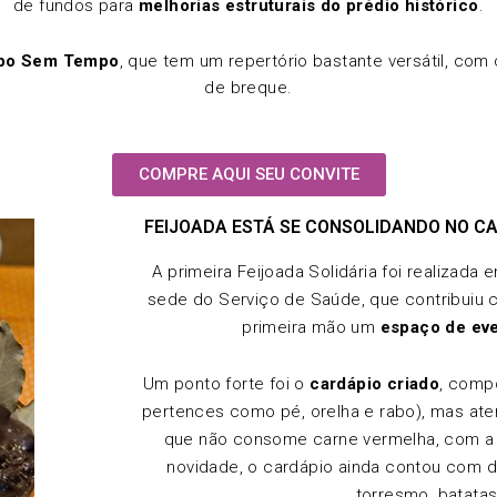
de fundos para
melhorias estruturais do prédio histórico
.
po Sem Tempo
, que tem um repertório bastante versátil, c
de breque.
COMPRE AQUI SEU CONVITE
FEIJOADA ESTÁ SE CONSOLIDANDO NO CA
A primeira Feijoada Solidária foi realizada
sede do Serviço de Saúde, que contribuiu
primeira mão um
espaço de ev
Um ponto forte foi o
cardápio criado
, comp
pertences como pé, orelha e rabo), mas at
que não consome carne vermelha, com a
novidade, o cardápio ainda contou com 
torresmo, batatas