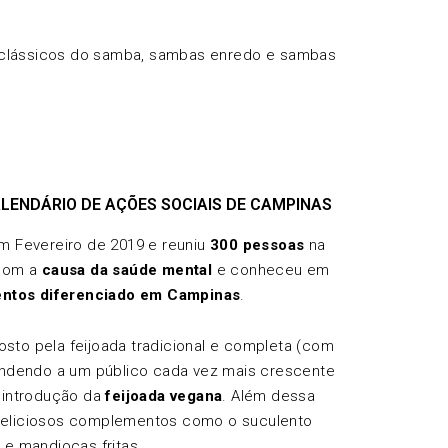
om clássicos do samba, sambas enredo e sambas
LENDÁRIO DE AÇÕES SOCIAIS DE CAMPINAS
 em Fevereiro de 2019 e reuniu
300 pessoas
na
 com a
causa da saúde mental
e conheceu em
entos diferenciado em Campinas
.
osto pela feijoada tradicional e completa (com
endendo a um público cada vez mais crescente
 introdução da
feijoada vegana
. Além dessa
deliciosos complementos como o suculento
 e mandiocas fritas.