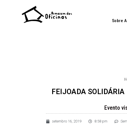
Ir
para
o
Sobre 
conteúdo
H
FEIJOADA SOLIDÁRIA
Evento vi
setembro 16, 2019
8:58 pm
Sem