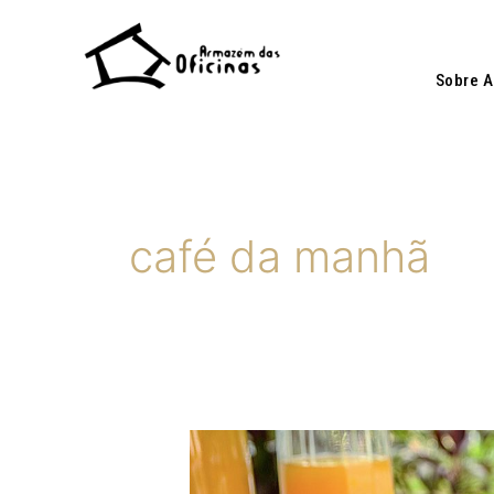
Ir
para
o
Sobre 
conteúdo
café da manhã
CAFÉ
DA