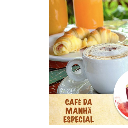
MANHÃ
ESPECIAL
DO
DIA
DAS
MÃES
PROMETE
AGITAR
O
ARMAZÉM
DAS
OFICINAS
EM
11
DE
MAIO