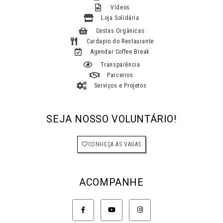
Vídeos
Loja Solidária
Cestas Orgânicas
Cardapio do Restaurante
Agendar Coffee Break
Transparência
Parceiros
Serviços e Projetos
SEJA NOSSO VOLUNTÁRIO!
CONHEÇA AS VAGAS
ACOMPANHE
F
Y
I
a
o
n
c
u
s
e
t
t