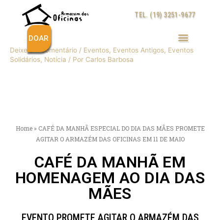
Ir
TEL. (19) 3251-9677
para
o
conteúdo
DOAR
Deixe um comentário
/
Eventos
,
Eventos Antigos
,
Eventos
Post
Solidários
,
Notícia
/ Por
Carlos Barbosa
navigation
Home
»
CAFÉ DA MANHÃ ESPECIAL DO DIA DAS MÃES PROMETE
AGITAR O ARMAZÉM DAS OFICINAS EM 11 DE MAIO
CAFÉ DA MANHÃ EM
HOMENAGEM AO DIA DAS
MÃES
EVENTO PROMETE AGITAR O ARMAZÉM DAS