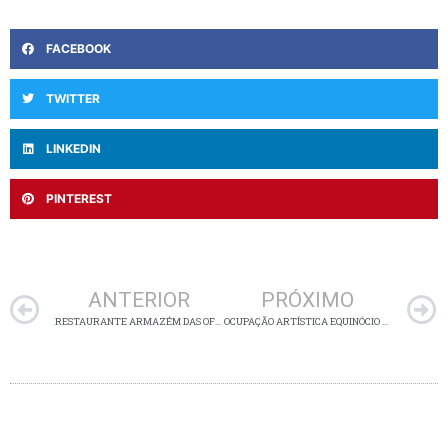
FACEBOOK
TWITTER
LINKEDIN
PINTEREST
Anterior
ANTERIOR
PRÓXIMO
RESTAURANTE ARMAZÉM DAS OFICINAS INCREMENTA CARDÁPIO E INVESTE EM ESTRUTURA E CAPACITAÇÃO
OCUPAÇÃO ARTÍSTICA EQUINÓCIO AGITA O PRÉDIO RESTAURADO DO CÂNDIDO FERREIRA