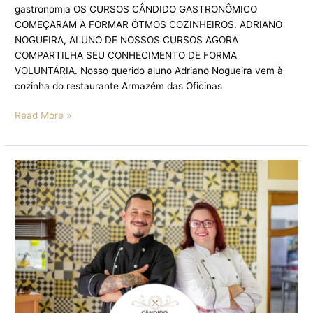
gastronomia OS CURSOS CÂNDIDO GASTRONÔMICO
COMEÇARAM A FORMAR ÓTMOS COZINHEIROS. ADRIANO
NOGUEIRA, ALUNO DE NOSSOS CURSOS AGORA
COMPARTILHA SEU CONHECIMENTO DE FORMA
VOLUNTÁRIA. Nosso querido aluno Adriano Nogueira vem à
cozinha do restaurante Armazém das Oficinas
Read More »
CHEFs
DO
ARMAZÉM
DAS
OFICINAS
TRAZEM
RECEITAS
PARA
AQUECER
O