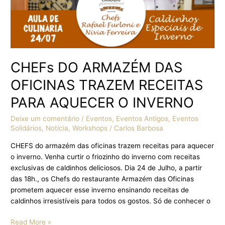
INVERNO
CHEFs DO ARMAZÉM DAS
OFICINAS TRAZEM RECEITAS
PARA AQUECER O INVERNO
Deixe um comentário
/
Eventos
,
Eventos Antigos
,
Eventos
Solidários
,
Notícia
,
Workshops
/
Carlos Barbosa
CHEFS do armazém das oficinas trazem receitas para aquecer
o inverno. Venha curtir o friozinho do inverno com receitas
exclusivas de caldinhos deliciosos. Dia 24 de Julho, a partir
das 18h., os Chefs do restaurante Armazém das Oficinas
prometem aquecer esse inverno ensinando receitas de
caldinhos irresistíveis para todos os gostos. Só de conhecer o
Read More »