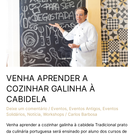
GALINHA
À
CABIDELA
VENHA APRENDER A
COZINHAR GALINHA À
CABIDELA
Deixe um comentário
/
Eventos
,
Eventos Antigos
,
Eventos
Solidários
,
Notícia
,
Workshops
/
Carlos Barbosa
Venha aprender a cozinhar galinha à cabidela Tradicional prato
da culinária portuguesa será ensinado por aluno dos cursos de