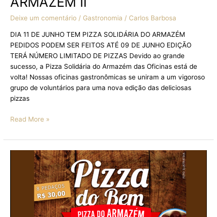
ARMAZÉM II
Deixe um comentário
/
Gastronomia
/
Carlos Barbosa
DIA 11 DE JUNHO TEM PIZZA SOLIDÁRIA DO ARMAZÉM
PEDIDOS PODEM SER FEITOS ATÉ 09 DE JUNHO EDIÇÃO
TERÁ NÚMERO LIMITADO DE PIZZAS Devido ao grande
sucesso, a Pizza Solidária do Armazém das Oficinas está de
volta! Nossas oficinas gastronômicas se uniram a um vigoroso
grupo de voluntários para uma nova edição das deliciosas
pizzas
Read More »
DIA
12
DE
MARÇO,
SEXTA-
FEIRA,