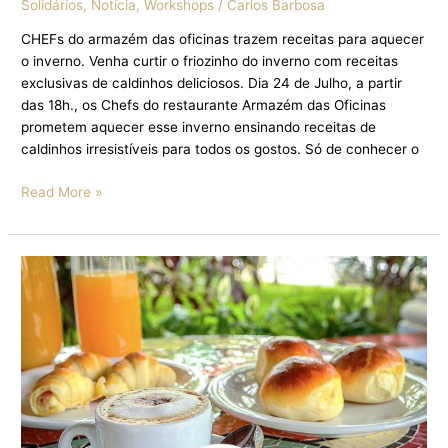
Solidários
,
Notícia
,
Workshops
/
Carlos Barbosa
CHEFs do armazém das oficinas trazem receitas para aquecer
o inverno. Venha curtir o friozinho do inverno com receitas
exclusivas de caldinhos deliciosos. Dia 24 de Julho, a partir
das 18h., os Chefs do restaurante Armazém das Oficinas
prometem aquecer esse inverno ensinando receitas de
caldinhos irresistíveis para todos os gostos. Só de conhecer o
Read More »
CAFÉ
DA
MANHÃ
ESPECIAL
DO
DIA
DAS
MÃES
PROMETE