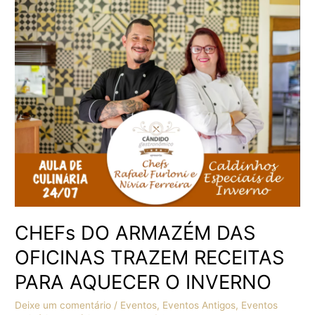
DO
ARMAZÉM
DAS
OFICINAS
TRAZEM
RECEITAS
PARA
AQUECER
O
INVERNO
CHEFs DO ARMAZÉM DAS
OFICINAS TRAZEM RECEITAS
PARA AQUECER O INVERNO
Deixe um comentário
/
Eventos
,
Eventos Antigos
,
Eventos