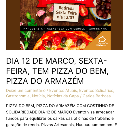
TEM
PIZZA
DO
BEM,
PIZZA
DO
ARMAZÉM
DIA 12 DE MARÇO, SEXTA-
FEIRA, TEM PIZZA DO BEM,
PIZZA DO ARMAZÉM
Deixe um comentário
/
Eventos Atuais
,
Eventos Solidários
,
Gastronomia
,
Notícia
,
Notícias da Capa
/
Carlos Barbosa
PIZZA DO BEM, PIZZA DO ARMAZÉM COM GOSTINHO DE
SOLIDARIEDADE DIA 12 DE MARÇO Evento visa arrecadar
fundos para equilibrar os caixas das oficinas de trabalho e
geração de renda. Pizzas Artesanais, Huuuuuuummmmm. E