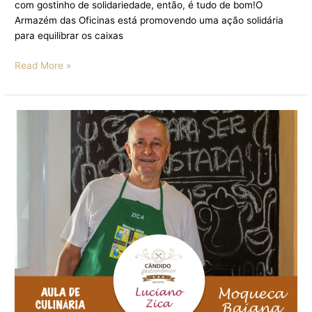
com gostinho de solidariedade, então, é tudo de bom!O
Armazém das Oficinas está promovendo uma ação solidária
para equilibrar os caixas
Read More »
O
QUE
É
QUE
A
MOQUECA
BAIANA
TEM?
VENHA
APRENDER
COM
LUCIANO
ZICA