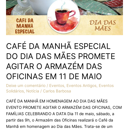
AGITAR
O
ARMAZÉM
DAS
OFICINAS
EM
11
CAFÉ DA MANHÃ ESPECIAL
DE
DO DIA DAS MÃES PROMETE
MAIO
AGITAR O ARMAZÉM DAS
OFICINAS EM 11 DE MAIO
Deixe um comentário
/
Eventos
,
Eventos Antigos
,
Eventos
Solidários
,
Notícia
/
Carlos Barbosa
CAFÉ DA MANHÃ EM HOMENAGEM AO DIA DAS MÃES
EVENTO PROMETE AGITAR O ARMAZÉM DAS OFICINAS, COM
FAMÍLIAS CELEBRANDO A DATA Dia 11 de maio, sábado, a
partir das 9h, o Armazém das Oficinas realizará o Café da
Manhã em homenagem ao Dia das Mães. Trata-se de um