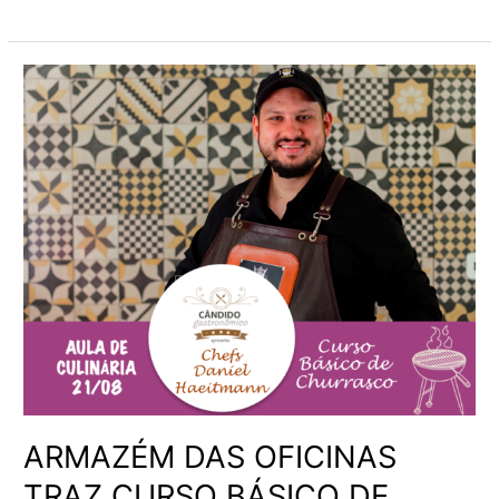
ARMAZÉM
DAS
OFICINAS
TRAZ
CURSO
BÁSICO
DE
CHURRASCO
EM
HOMENAGEM
AO
DIA
DOS
PAIS
ARMAZÉM DAS OFICINAS
TRAZ CURSO BÁSICO DE