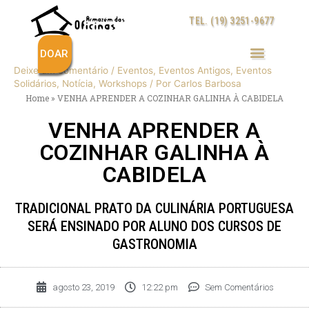
Ir
TEL. (19) 3251-9677
para
o
conteúdo
DOAR
Deixe um comentário
/
Eventos
,
Eventos Antigos
,
Eventos
Post
Solidários
,
Notícia
,
Workshops
/ Por
Carlos Barbosa
navigation
Home
»
VENHA APRENDER A COZINHAR GALINHA À CABIDELA
VENHA APRENDER A
COZINHAR GALINHA À
CABIDELA
TRADICIONAL PRATO DA CULINÁRIA PORTUGUESA
SERÁ ENSINADO POR ALUNO DOS CURSOS DE
GASTRONOMIA
agosto 23, 2019
12:22 pm
Sem Comentários