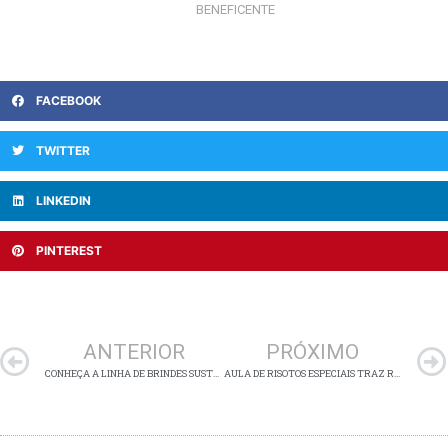
BENEFICENTE
FACEBOOK
TWITTER
LINKEDIN
PINTEREST
Anterior
ANTERIOR
PRÓXIMO
CONHEÇA A LINHA DE BRINDES SUSTENTÁVEIS DO ARMAZÉM DAS OFICINAS
AULA DE RISOTOS ESPECIAIS TRAZ RECEITAS QUE VALORIZAM A VERSATILIDADE DO PRATO