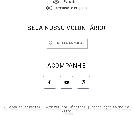
Parceiros
Serviços e Projetos
SEJA NOSSO VOLUNTÁRIO!
CONHEÇA AS VAGAS
ACOMPANHE
F
Y
I
a
o
n
c
u
s
e
t
t
b
u
a
o
b
g
o
e
r
k
a
© Todos os direitos - Armazém das Oficinas | Associação Cornélia
-
m
Vlieg
f