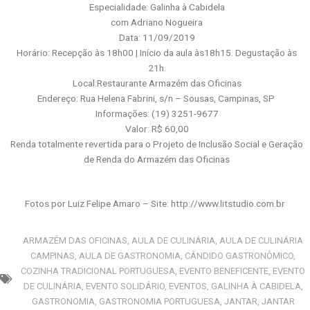
Especialidade: Galinha à Cabidela
com Adriano Nogueira
Data: 11/09/2019
Horário: Recepção às 18h00 | Início da aula às18h15. Degustação às
21h.
Local:Restaurante Armazém das Oficinas
Endereço: Rua Helena Fabrini, s/n – Sousas, Campinas, SP
Informações: (19) 3251-9677
Valor: R$ 60,00
Renda totalmente revertida para o Projeto de Inclusão Social e Geração
de Renda do Armazém das Oficinas
Fotos por Luiz Felipe Amaro – Site: http://www.litstudio.com.br
ARMAZÉM DAS OFICINAS
,
AULA DE CULINÁRIA
,
AULA DE CULINÁRIA
CAMPINAS
,
AULA DE GASTRONOMIA
,
CÂNDIDO GASTRONÔMICO
,
COZINHA TRADICIONAL PORTUGUESA
,
EVENTO BENEFICENTE
,
EVENTO
DE CULINÁRIA
,
EVENTO SOLIDÁRIO
,
EVENTOS
,
GALINHA À CABIDELA
,
GASTRONOMIA
,
GASTRONOMIA PORTUGUESA
,
JANTAR
,
JANTAR