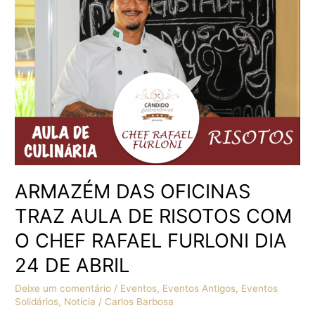
AULA
DE
RISOTOS
COM
O
CHEF
RAFAEL
FURLONI
DIA
24
DE
ABRIL
ARMAZÉM DAS OFICINAS
TRAZ AULA DE RISOTOS COM
O CHEF RAFAEL FURLONI DIA
24 DE ABRIL
Deixe um comentário
/
Eventos
,
Eventos Antigos
,
Eventos
Solidários
,
Notícia
/
Carlos Barbosa