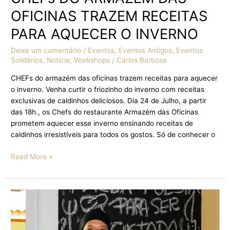
OFICINAS TRAZEM RECEITAS
PARA AQUECER O INVERNO
Deixe um comentário
/
Eventos
,
Eventos Antigos
,
Eventos
Solidários
,
Notícia
,
Workshops
/
Carlos Barbosa
CHEFs do armazém das oficinas trazem receitas para aquecer
o inverno. Venha curtir o friozinho do inverno com receitas
exclusivas de caldinhos deliciosos. Dia 24 de Julho, a partir
das 18h., os Chefs do restaurante Armazém das Oficinas
prometem aquecer esse inverno ensinando receitas de
caldinhos irresistíveis para todos os gostos. Só de conhecer o
Read More »
ARMAZÉM
DAS
OFICINAS
TRAZ