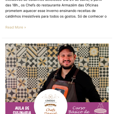
das 18h., os Chefs do restaurante Armazém das Oficinas
prometem aquecer esse inverno ensinando receitas de
caldinhos irresistíveis para todos os gostos. Só de conhecer o
Read More »
ARMAZÉM
DAS
OFICINAS
TRAZ
CURSO
BÁSICO
DE
CHURRASCO
EM
HOMENAGEM
AO
DIA
DOS