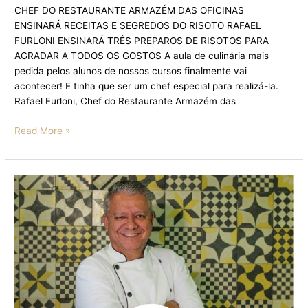
CHEF DO RESTAURANTE ARMAZÉM DAS OFICINAS
ENSINARÁ RECEITAS E SEGREDOS DO RISOTO RAFAEL
FURLONI ENSINARÁ TRÊS PREPAROS DE RISOTOS PARA
AGRADAR A TODOS OS GOSTOS A aula de culinária mais
pedida pelos alunos de nossos cursos finalmente vai
acontecer! E tinha que ser um chef especial para realizá-la.
Rafael Furloni, Chef do Restaurante Armazém das
Read More »
CHEF
ROGÉRIO
BOGONE
TRAZ
A
SENSACIONAL
PAELLA
CAIPIRA
COM