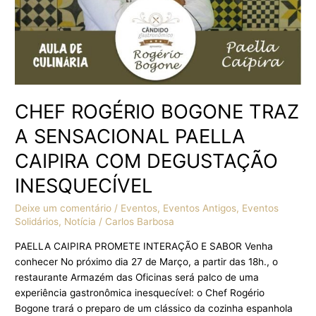
DEGUSTAÇÃO
INESQUECÍVEL
CHEF ROGÉRIO BOGONE TRAZ
A SENSACIONAL PAELLA
CAIPIRA COM DEGUSTAÇÃO
INESQUECÍVEL
Deixe um comentário
/
Eventos
,
Eventos Antigos
,
Eventos
Solidários
,
Notícia
/
Carlos Barbosa
PAELLA CAIPIRA PROMETE INTERAÇÃO E SABOR Venha
conhecer No próximo dia 27 de Março, a partir das 18h., o
restaurante Armazém das Oficinas será palco de uma
experiência gastronômica inesquecível: o Chef Rogério
Bogone trará o preparo de um clássico da cozinha espanhola