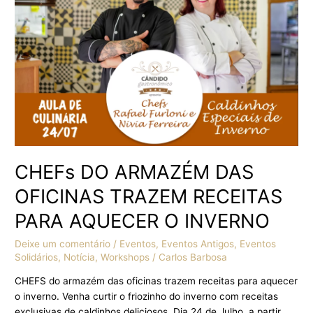
TRAZEM
RECEITAS
PARA
AQUECER
O
INVERNO
CHEFs DO ARMAZÉM DAS
OFICINAS TRAZEM RECEITAS
PARA AQUECER O INVERNO
Deixe um comentário
/
Eventos
,
Eventos Antigos
,
Eventos
Solidários
,
Notícia
,
Workshops
/
Carlos Barbosa
CHEFS do armazém das oficinas trazem receitas para aquecer
o inverno. Venha curtir o friozinho do inverno com receitas
exclusivas de caldinhos deliciosos. Dia 24 de Julho, a partir