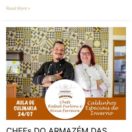
Read More »
CHEFs
DO
ARMAZÉM
DAS
OFICINAS
TRAZEM
RECEITAS
PARA
AQUECER
O
INVERNO
CHEFs DO ARMAZÉM DAS