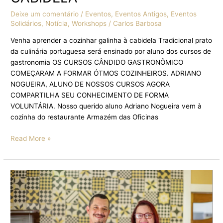
Deixe um comentário
/
Eventos
,
Eventos Antigos
,
Eventos
Solidários
,
Notícia
,
Workshops
/
Carlos Barbosa
Venha aprender a cozinhar galinha à cabidela Tradicional prato
da culinária portuguesa será ensinado por aluno dos cursos de
gastronomia OS CURSOS CÂNDIDO GASTRONÔMICO
COMEÇARAM A FORMAR ÓTMOS COZINHEIROS. ADRIANO
NOGUEIRA, ALUNO DE NOSSOS CURSOS AGORA
COMPARTILHA SEU CONHECIMENTO DE FORMA
VOLUNTÁRIA. Nosso querido aluno Adriano Nogueira vem à
cozinha do restaurante Armazém das Oficinas
Read More »
CHEFs
DO
ARMAZÉM
DAS
OFICINAS