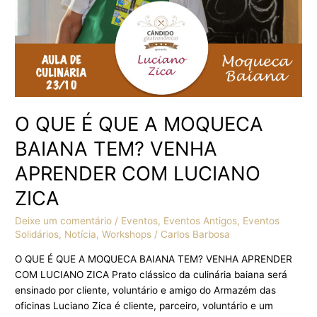
VENHA
APRENDER
COM
LUCIANO
ZICA
O QUE É QUE A MOQUECA
BAIANA TEM? VENHA
APRENDER COM LUCIANO
ZICA
Deixe um comentário
/
Eventos
,
Eventos Antigos
,
Eventos
Solidários
,
Notícia
,
Workshops
/
Carlos Barbosa
O QUE É QUE A MOQUECA BAIANA TEM? VENHA APRENDER
COM LUCIANO ZICA Prato clássico da culinária baiana será
ensinado por cliente, voluntário e amigo do Armazém das
oficinas Luciano Zica é cliente, parceiro, voluntário e um