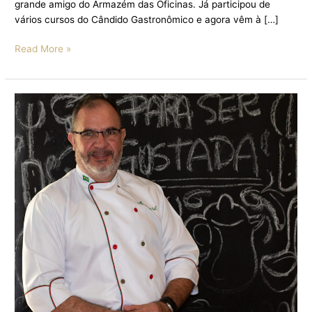
grande amigo do Armazém das Oficinas. Já participou de
vários cursos do Cândido Gastronômico e agora vêm à […]
Read More »
AULA
DE
RISOTOS
ESPECIAIS
TRAZ
RECEITAS
QUE
VALORIZAM
A
VERSATILIDADE
DO
PRATO