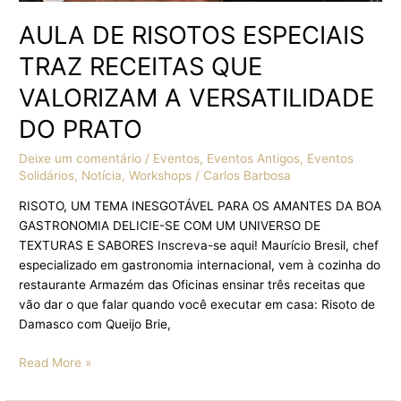
AULA DE RISOTOS ESPECIAIS
TRAZ RECEITAS QUE
VALORIZAM A VERSATILIDADE
DO PRATO
Deixe um comentário
/
Eventos
,
Eventos Antigos
,
Eventos
Solidários
,
Notícia
,
Workshops
/
Carlos Barbosa
RISOTO, UM TEMA INESGOTÁVEL PARA OS AMANTES DA BOA
GASTRONOMIA DELICIE-SE COM UM UNIVERSO DE
TEXTURAS E SABORES Inscreva-se aqui! Maurício Bresil, chef
especializado em gastronomia internacional, vem à cozinha do
restaurante Armazém das Oficinas ensinar três receitas que
vão dar o que falar quando você executar em casa: Risoto de
Damasco com Queijo Brie,
Read More »