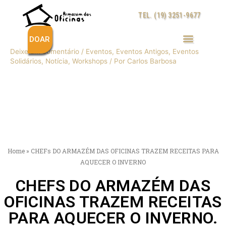
Ir
TEL. (19) 3251-9677
para
o
conteúdo
DOAR
Deixe um comentário
/
Eventos
,
Eventos Antigos
,
Eventos
Post
Solidários
,
Notícia
,
Workshops
/ Por
Carlos Barbosa
navigation
Home
»
CHEFs DO ARMAZÉM DAS OFICINAS TRAZEM RECEITAS PARA
AQUECER O INVERNO
CHEFS DO ARMAZÉM DAS
OFICINAS TRAZEM RECEITAS
PARA AQUECER O INVERNO.