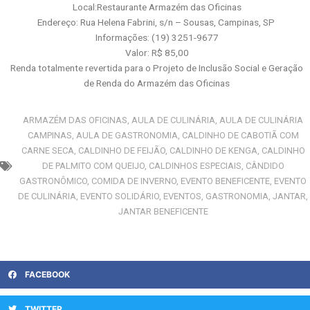
Local:Restaurante Armazém das Oficinas
Endereço: Rua Helena Fabrini, s/n – Sousas, Campinas, SP
Informações: (19) 3251-9677
Valor: R$ 85,00
Renda totalmente revertida para o Projeto de Inclusão Social e Geração
de Renda do Armazém das Oficinas
ARMAZÉM DAS OFICINAS
,
AULA DE CULINÁRIA
,
AULA DE CULINÁRIA
CAMPINAS
,
AULA DE GASTRONOMIA
,
CALDINHO DE CABOTIÃ COM
CARNE SECA
,
CALDINHO DE FEIJÃO
,
CALDINHO DE KENGA
,
CALDINHO
DE PALMITO COM QUEIJO
,
CALDINHOS ESPECIAIS
,
CÂNDIDO
GASTRONÔMICO
,
COMIDA DE INVERNO
,
EVENTO BENEFICENTE
,
EVENTO
DE CULINÁRIA
,
EVENTO SOLIDÁRIO
,
EVENTOS
,
GASTRONOMIA
,
JANTAR
,
JANTAR BENEFICENTE
FACEBOOK
TWITTER