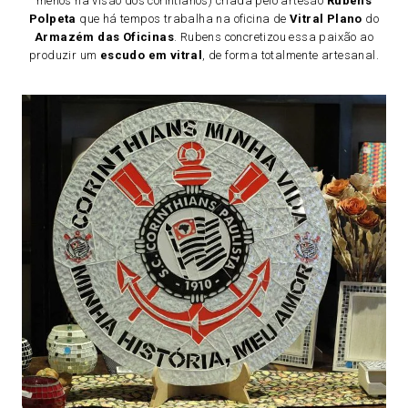
menos na visão dos corintianos) criada pelo artesão
Rubens
Polpeta
que há tempos trabalha na oficina de
Vitral Plano
do
Armazém das Oficinas
. Rubens concretizou essa paixão ao
produzir um
escudo em vitral
, de forma totalmente artesanal.