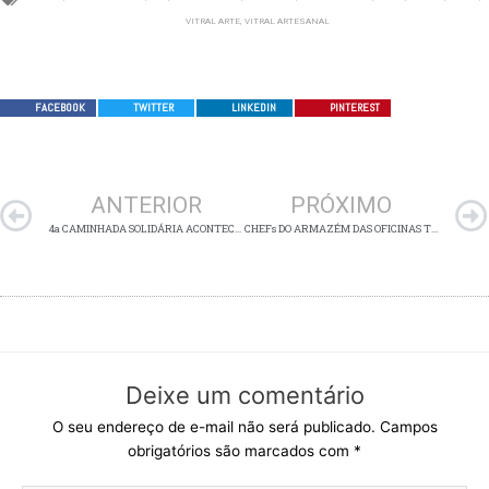
VITRAL ARTE
,
VITRAL ARTESANAL
FACEBOOK
TWITTER
LINKEDIN
PINTEREST
Anterior
ANTERIOR
PRÓXIMO
4a CAMINHADA SOLIDÁRIA ACONTECE NO PRÓXIMO SÁBADO
CHEFs DO ARMAZÉM DAS OFICINAS TRAZEM RECEITAS PARA AQUECER O INVERNO
Deixe um comentário
O seu endereço de e-mail não será publicado.
Campos
obrigatórios são marcados com
*