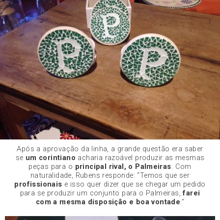
Após a aprovação da linha, a grande questão era saber
se
um corintiano
acharia razoável produzir as mesmas
peças para o
principal rival, o Palmeiras
. Com
naturalidade, Rubens responde: “Temos que ser
profissionais
e isso quer dizer que se chegar um pedido
para se produzir um conjunto para o Palmeiras,
farei
com a mesma disposição e boa vontade
.”