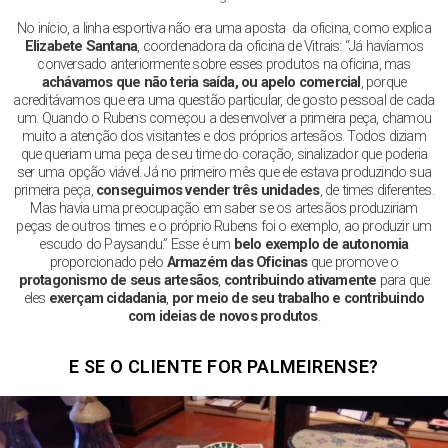
No início, a linha esportiva não era uma aposta da oficina, como explica
Elizabete Santana
, coordenadora da oficina de Vitrais: “Já havíamos
conversado anteriormente sobre esses produtos na oficina, mas
achávamos que não teria saída, ou apelo comercial
, porque
acreditávamos que era uma questão particular, de gosto pessoal de cada
um. Quando o Rubens começou a desenvolver a primeira peça, chamou
muito a atenção dos visitantes e dos próprios artesãos. Todos diziam
que queriam uma peça de seu time do coração, sinalizador que poderia
ser uma opção viável. Já no primeiro mês que ele estava produzindo sua
primeira peça,
conseguimos vender três unidades
, de times diferentes.
Mas havia uma preocupação em saber se os artesãos produziriam
peças de outros times e o próprio Rubens foi o exemplo, ao produzir um
escudo do Paysandu.” Esse é um
belo exemplo de autonomia
proporcionado pelo
Armazém das Oficinas
que promove o
protagonismo de seus artesãos
,
contribuindo ativamente
para que
eles
exerçam cidadania
,
por meio de seu trabalho e contribuindo
com ideias de novos produtos
.
E SE O CLIENTE FOR PALMEIRENSE?