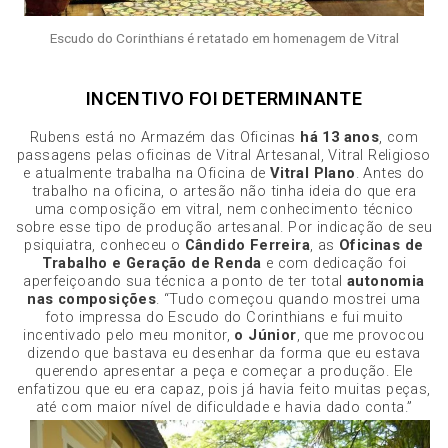
Escudo do Corinthians é retatado em homenagem de Vitral
INCENTIVO FOI DETERMINANTE
Rubens está no Armazém das Oficinas
há 13 anos
, com
passagens pelas oficinas de Vitral Artesanal, Vitral Religioso
e atualmente trabalha na Oficina de
Vitral Plano
. Antes do
trabalho na oficina, o artesão não tinha ideia do que era
uma composição em vitral, nem conhecimento técnico
sobre esse tipo de produção artesanal. Por indicação de seu
psiquiatra, conheceu o
Cândido Ferreira
, as
Oficinas de
Trabalho e Geração de Renda
e com dedicação foi
aperfeiçoando sua técnica a ponto de ter total
autonomia
nas composições
. “Tudo começou quando mostrei uma
foto impressa do Escudo do Corinthians e fui muito
incentivado pelo meu monitor,
o Júnior
, que me provocou
dizendo que bastava eu desenhar da forma que eu estava
querendo apresentar a peça e começar a produção. Ele
enfatizou que eu era capaz, pois já havia feito muitas peças,
até com maior nível de dificuldade e havia dado conta.”