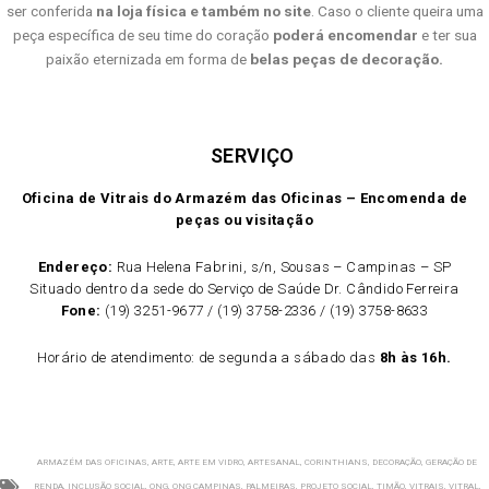
ser conferida
na loja física e também no site
. Caso o cliente queira uma
peça específica de seu time do coração
poderá encomendar
e ter sua
paixão eternizada em forma de
belas peças de decoração.
SERVIÇO
Oficina de Vitrais do Armazém das Oficinas – Encomenda de
peças ou visitação
Endereço:
Rua Helena Fabrini, s/n, Sousas – Campinas – SP
Situado dentro da sede do Serviço de Saúde Dr. Cândido Ferreira
Fone:
(19) 3251-9677 / (19) 3758-2336 / (19) 3758-8633
Horário de atendimento: de segunda a sábado das
8h às 16h.
ARMAZÉM DAS OFICINAS
,
ARTE
,
ARTE EM VIDRO
,
ARTESANAL
,
CORINTHIANS
,
DECORAÇÃO
,
GERAÇÃO DE
RENDA
,
INCLUSÃO SOCIAL
,
ONG
,
ONG CAMPINAS
,
PALMEIRAS
,
PROJETO SOCIAL
,
TIMÃO
,
VITRAIS
,
VITRAL
,