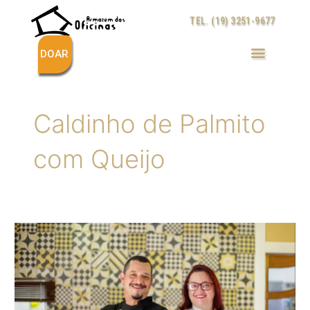
Ir
TEL. (19) 3251-9677
para
o
conteúdo
DOAR
Caldinho de Palmito
com Queijo
CHEFs
DO
ARMAZÉM
DAS
OFICINAS
TRAZEM