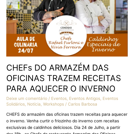
RECEITAS
PARA
AQUECER
O
INVERNO
CHEFs DO ARMAZÉM DAS
OFICINAS TRAZEM RECEITAS
PARA AQUECER O INVERNO
Deixe um comentário
/
Eventos
,
Eventos Antigos
,
Eventos
Solidários
,
Notícia
,
Workshops
/
Carlos Barbosa
CHEFS do armazém das oficinas trazem receitas para aquecer
o inverno. Venha curtir o friozinho do inverno com receitas
exclusivas de caldinhos deliciosos. Dia 24 de Julho, a partir