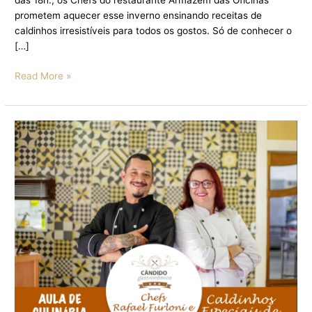
das 18h., os Chefs do restaurante Armazém das Oficinas
prometem aquecer esse inverno ensinando receitas de
caldinhos irresistíveis para todos os gostos. Só de conhecer o
[…]
Read More »
CHEFs
DO
ARMAZÉM
DAS
OFICINAS
TRAZEM
RECEITAS
PARA
AQUECER
O
INVERNO