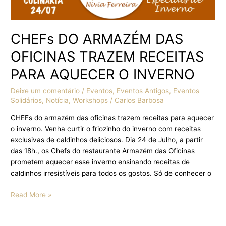
CHEFs DO ARMAZÉM DAS
OFICINAS TRAZEM RECEITAS
PARA AQUECER O INVERNO
Deixe um comentário
/
Eventos
,
Eventos Antigos
,
Eventos
Solidários
,
Notícia
,
Workshops
/
Carlos Barbosa
CHEFs do armazém das oficinas trazem receitas para aquecer
o inverno. Venha curtir o friozinho do inverno com receitas
exclusivas de caldinhos deliciosos. Dia 24 de Julho, a partir
das 18h., os Chefs do restaurante Armazém das Oficinas
prometem aquecer esse inverno ensinando receitas de
caldinhos irresistíveis para todos os gostos. Só de conhecer o
Read More »