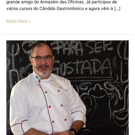
grande amigo do Armazém das Oficinas. Já participou de
vários cursos do Cândido Gastronômico e agora vêm à […]
Read More »
AULA
DE
RISOTOS
ESPECIAIS
TRAZ
RECEITAS
QUE
VALORIZAM
A
VERSATILIDADE
DO
PRATO