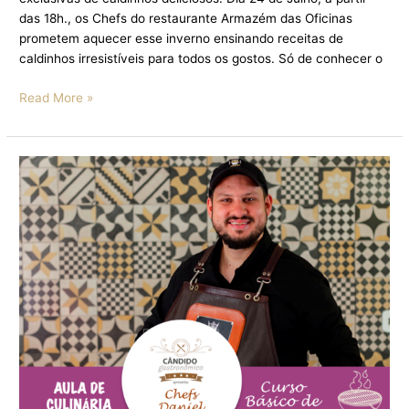
das 18h., os Chefs do restaurante Armazém das Oficinas
prometem aquecer esse inverno ensinando receitas de
caldinhos irresistíveis para todos os gostos. Só de conhecer o
Read More »
ARMAZÉM
DAS
OFICINAS
TRAZ
CURSO
BÁSICO
DE
CHURRASCO
EM
HOMENAGEM
AO
DIA
DOS