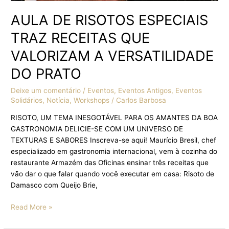
AULA DE RISOTOS ESPECIAIS
TRAZ RECEITAS QUE
VALORIZAM A VERSATILIDADE
DO PRATO
Deixe um comentário
/
Eventos
,
Eventos Antigos
,
Eventos
Solidários
,
Notícia
,
Workshops
/
Carlos Barbosa
RISOTO, UM TEMA INESGOTÁVEL PARA OS AMANTES DA BOA
GASTRONOMIA DELICIE-SE COM UM UNIVERSO DE
TEXTURAS E SABORES Inscreva-se aqui! Maurício Bresil, chef
especializado em gastronomia internacional, vem à cozinha do
restaurante Armazém das Oficinas ensinar três receitas que
vão dar o que falar quando você executar em casa: Risoto de
Damasco com Queijo Brie,
Read More »