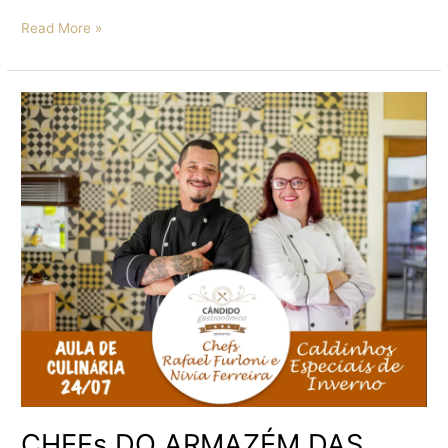
Read More »
CHEFs
DO
ARMAZÉM
DAS
OFICINAS
TRAZEM
RECEITAS
PARA
AQUECER
O
INVERNO
CHEFs DO ARMAZÉM DAS