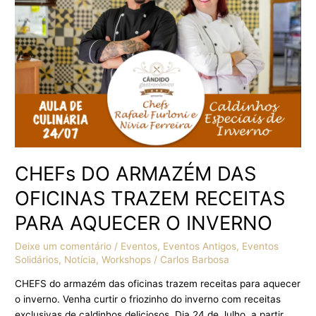
TRAZEM
RECEITAS
PARA
AQUECER
O
INVERNO
CHEFs DO ARMAZÉM DAS
OFICINAS TRAZEM RECEITAS
PARA AQUECER O INVERNO
Deixe um comentário
/
Eventos
,
Eventos Antigos
,
Eventos
Solidários
,
Notícia
,
Workshops
/
Carlos Barbosa
CHEFS do armazém das oficinas trazem receitas para aquecer
o inverno. Venha curtir o friozinho do inverno com receitas
exclusivas de caldinhos deliciosos. Dia 24 de Julho, a partir