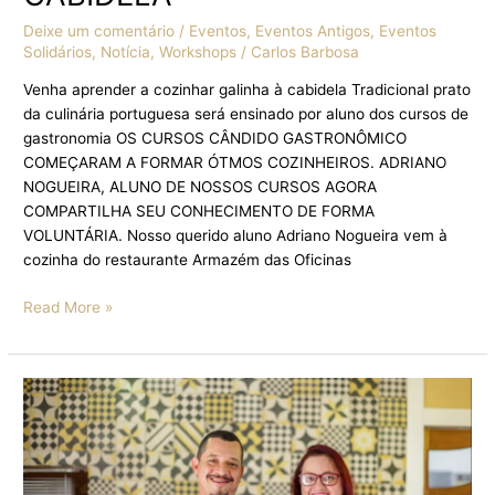
Deixe um comentário
/
Eventos
,
Eventos Antigos
,
Eventos
Solidários
,
Notícia
,
Workshops
/
Carlos Barbosa
Venha aprender a cozinhar galinha à cabidela Tradicional prato
da culinária portuguesa será ensinado por aluno dos cursos de
gastronomia OS CURSOS CÂNDIDO GASTRONÔMICO
COMEÇARAM A FORMAR ÓTMOS COZINHEIROS. ADRIANO
NOGUEIRA, ALUNO DE NOSSOS CURSOS AGORA
COMPARTILHA SEU CONHECIMENTO DE FORMA
VOLUNTÁRIA. Nosso querido aluno Adriano Nogueira vem à
cozinha do restaurante Armazém das Oficinas
Read More »
CHEFs
DO
ARMAZÉM
DAS
OFICINAS