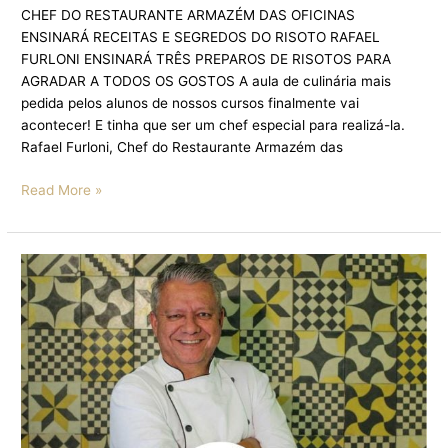
CHEF DO RESTAURANTE ARMAZÉM DAS OFICINAS
ENSINARÁ RECEITAS E SEGREDOS DO RISOTO RAFAEL
FURLONI ENSINARÁ TRÊS PREPAROS DE RISOTOS PARA
AGRADAR A TODOS OS GOSTOS A aula de culinária mais
pedida pelos alunos de nossos cursos finalmente vai
acontecer! E tinha que ser um chef especial para realizá-la.
Rafael Furloni, Chef do Restaurante Armazém das
Read More »
CHEF
ROGÉRIO
BOGONE
TRAZ
A
SENSACIONAL
PAELLA
CAIPIRA
COM