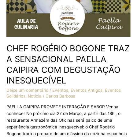
DEGUSTAÇÃO
INESQUECÍVEL
CHEF ROGÉRIO BOGONE TRAZ
A SENSACIONAL PAELLA
CAIPIRA COM DEGUSTAÇÃO
INESQUECÍVEL
Deixe um comentário
/
Eventos
,
Eventos Antigos
,
Eventos
Solidários
,
Notícia
/
Carlos Barbosa
PAELLA CAIPIRA PROMETE INTERAÇÃO E SABOR Venha
conhecer No próximo dia 27 de Março, a partir das 18h., o
restaurante Armazém das Oficinas será palco de uma
experiência gastronômica inesquecível: o Chef Rogério
Bogone trará o preparo de um clássico da cozinha espanhola