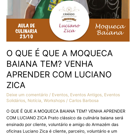
VENHA
APRENDER
COM
LUCIANO
ZICA
O QUE É QUE A MOQUECA
BAIANA TEM? VENHA
APRENDER COM LUCIANO
ZICA
Deixe um comentário
/
Eventos
,
Eventos Antigos
,
Eventos
Solidários
,
Notícia
,
Workshops
/
Carlos Barbosa
O QUE É QUE A MOQUECA BAIANA TEM? VENHA APRENDER
COM LUCIANO ZICA Prato clássico da culinária baiana será
ensinado por cliente, voluntário e amigo do Armazém das
oficinas Luciano Zica é cliente, parceiro, voluntário e um