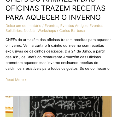
OFICINAS TRAZEM RECEITAS
PARA AQUECER O INVERNO
Deixe um comentário
/
Eventos
,
Eventos Antigos
,
Eventos
Solidários
,
Notícia
,
Workshops
/
Carlos Barbosa
CHEFs do armazém das oficinas trazem receitas para aquecer
o inverno. Venha curtir o friozinho do inverno com receitas
exclusivas de caldinhos deliciosos. Dia 24 de Julho, a partir
das 18h., os Chefs do restaurante Armazém das Oficinas
prometem aquecer esse inverno ensinando receitas de
caldinhos irresistíveis para todos os gostos. Só de conhecer o
Read More »
ARMAZÉM
DAS
OFICINAS
TRAZ