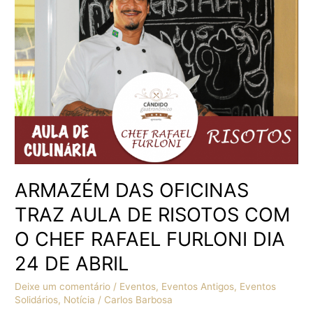
AULA
DE
RISOTOS
COM
O
CHEF
RAFAEL
FURLONI
DIA
24
DE
ABRIL
ARMAZÉM DAS OFICINAS
TRAZ AULA DE RISOTOS COM
O CHEF RAFAEL FURLONI DIA
24 DE ABRIL
Deixe um comentário
/
Eventos
,
Eventos Antigos
,
Eventos
Solidários
,
Notícia
/
Carlos Barbosa