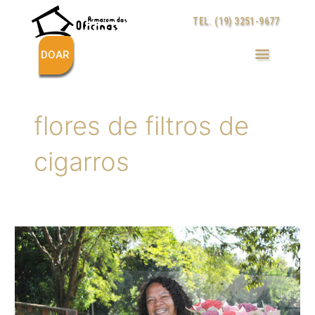
Ir
TEL. (19) 3251-9677
para
o
conteúdo
DOAR
flores de filtros de
cigarros
Armazém
das
Oficinas
produz
flores
artesanais