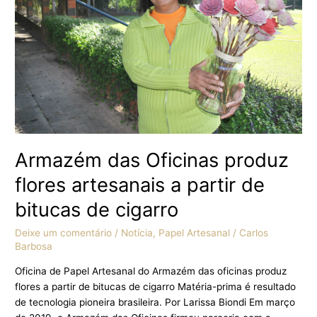
a
partir
de
bitucas
de
cigarro
Armazém das Oficinas produz
flores artesanais a partir de
bitucas de cigarro
Deixe um comentário
/
Notícia
,
Papel Artesanal
/
Carlos
Barbosa
Oficina de Papel Artesanal do Armazém das oficinas produz
flores a partir de bitucas de cigarro Matéria-prima é resultado
de tecnologia pioneira brasileira. Por Larissa Biondi Em março