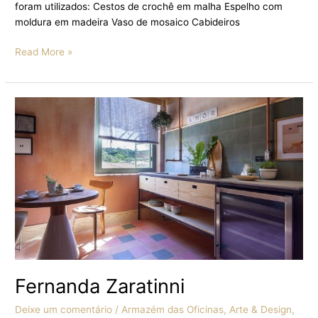
foram utilizados: Cestos de crochê em malha Espelho com
moldura em madeira Vaso de mosaico Cabideiros
Read More »
Fernanda
Zaratinni
Fernanda Zaratinni
Deixe um comentário
/
Armazém das Oficinas
,
Arte & Design
,