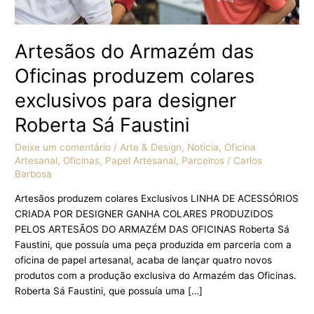
para
designer
Roberta
Artesãos do Armazém das
Sá
Faustini
Oficinas produzem colares
exclusivos para designer
Roberta Sá Faustini
Deixe um comentário
/
Arte & Design
,
Notícia
,
Oficina
Artesanal
,
Oficinas
,
Papel Artesanal
,
Parceiros
/
Carlos
Barbosa
Artesãos produzem colares Exclusivos LINHA DE ACESSÓRIOS
CRIADA POR DESIGNER GANHA COLARES PRODUZIDOS
PELOS ARTESÃOS DO ARMAZÉM DAS OFICINAS Roberta Sá
Faustini, que possuía uma peça produzida em parceria com a
oficina de papel artesanal, acaba de lançar quatro novos
produtos com a produção exclusiva do Armazém das Oficinas.
Roberta Sá Faustini, que possuía uma […]