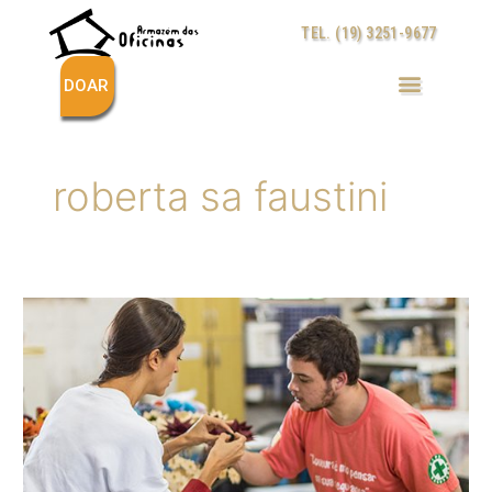
Ir
TEL. (19) 3251-9677
para
o
conteúdo
DOAR
roberta sa faustini
Artesãos
do
Armazém
das
Oficinas
produzem
colares
exclusivos