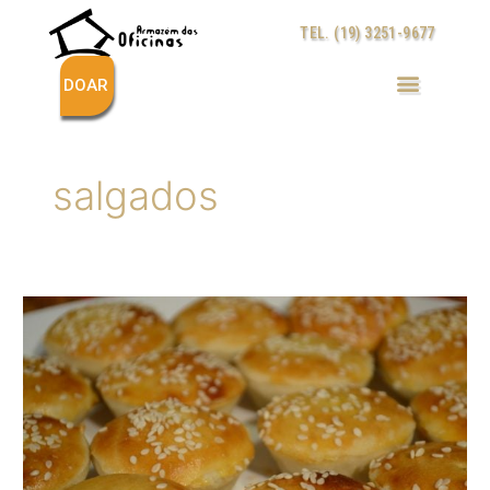
Ir
TEL. (19) 3251-9677
para
o
conteúdo
DOAR
salgados
Empada
de
Frango