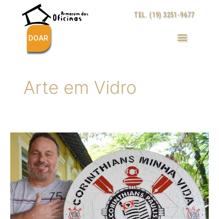
Ir
TEL. (19) 3251-9677
para
o
conteúdo
DOAR
Arte em Vidro
PAIXÃO
DE
ARTESÃO
RESULTA
EM
NOVA
LINHA
DE