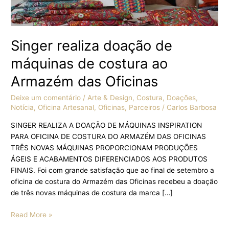
Armazém
das
Oficinas
Singer realiza doação de
máquinas de costura ao
Armazém das Oficinas
Deixe um comentário
/
Arte & Design
,
Costura
,
Doações
,
Notícia
,
Oficina Artesanal
,
Oficinas
,
Parceiros
/
Carlos Barbosa
SINGER REALIZA A DOAÇÃO DE MÁQUINAS INSPIRATION
PARA OFICINA DE COSTURA DO ARMAZÉM DAS OFICINAS
TRÊS NOVAS MÁQUINAS PROPORCIONAM PRODUÇÕES
ÁGEIS E ACABAMENTOS DIFERENCIADOS AOS PRODUTOS
FINAIS. Foi com grande satisfação que ao final de setembro a
oficina de costura do Armazém das Oficinas recebeu a doação
de três novas máquinas de costura da marca […]
Read More »