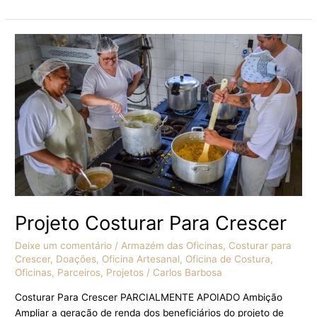
Projeto
Costurar
Para
Crescer
Projeto Costurar Para Crescer
Deixe um comentário
/
Armazém das Oficinas
,
Costurar para
Crescer
,
Doações
,
Oficina Artesanal
,
Oficina de Costura
,
Oficinas
,
Parceiros
,
Projetos
/
Carlos Barbosa
Costurar Para Crescer PARCIALMENTE APOIADO Ambição
Ampliar a geração de renda dos beneficiários do projeto de