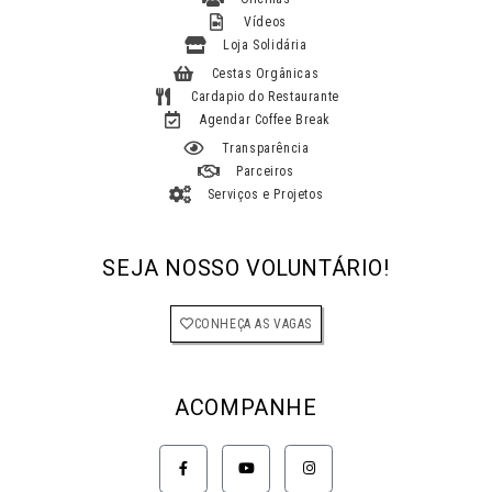
Vídeos
Loja Solidária
Cestas Orgânicas
Cardapio do Restaurante
Agendar Coffee Break
Transparência
Parceiros
Serviços e Projetos
SEJA NOSSO VOLUNTÁRIO!
CONHEÇA AS VAGAS
ACOMPANHE
F
Y
I
a
o
n
c
u
s