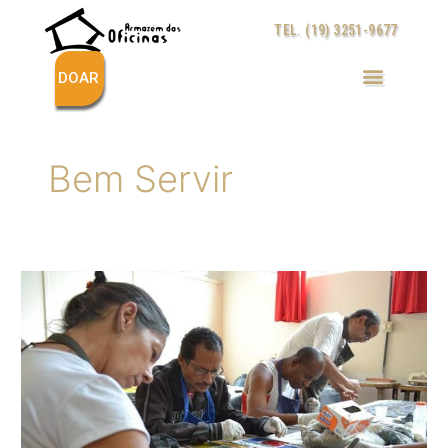
Ir
TEL. (19) 3251-9677
para
o
conteúdo
DOAR
Bem Servir
Projeto
Mídia
Transforma