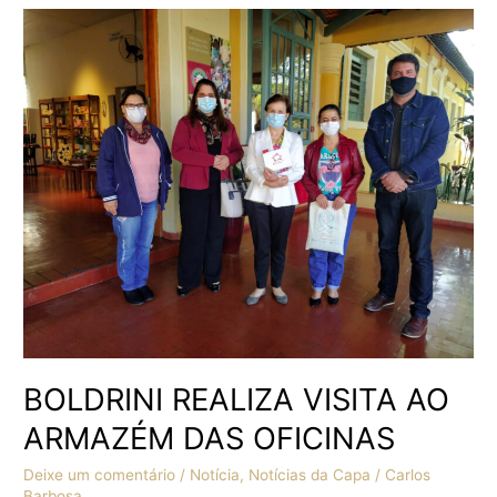
BOLDRINI
REALIZA
VISITA
AO
ARMAZÉM
DAS
OFICINAS
BOLDRINI REALIZA VISITA AO
ARMAZÉM DAS OFICINAS
Deixe um comentário
/
Notícia
,
Notícias da Capa
/
Carlos
Barbosa