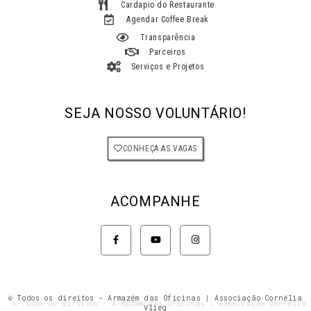
Cardapio do Restaurante
Agendar Coffee Break
Transparência
Parceiros
Serviços e Projetos
SEJA NOSSO VOLUNTÁRIO!
CONHEÇA AS VAGAS
ACOMPANHE
F
Y
I
a
o
n
c
u
s
e
t
t
b
u
a
o
b
g
o
e
r
k
a
© Todos os direitos - Armazém das Oficinas | Associação Cornélia
-
m
Vlieg
f