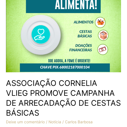
PROMOVE
CAMPANHA
DE
ARRECADAÇÃO
DE
CESTAS
BÁSICAS
ASSOCIAÇÃO CORNELIA
VLIEG PROMOVE CAMPANHA
DE ARRECADAÇÃO DE CESTAS
BÁSICAS
Deixe um comentário
/
Notícia
/
Carlos Barbosa