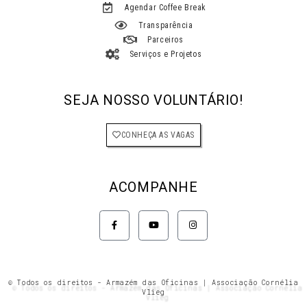
Agendar Coffee Break
Transparência
Parceiros
Serviços e Projetos
SEJA NOSSO VOLUNTÁRIO!
CONHEÇA AS VAGAS
ACOMPANHE
F
Y
I
a
o
n
c
u
s
e
t
t
b
u
a
o
b
g
o
e
r
k
a
© Todos os direitos - Armazém das Oficinas | Associação Cornélia
-
m
Vlieg
f