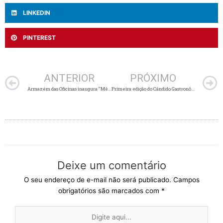
LINKEDIN
PINTEREST
Anterior
ANTERIOR
PRÓXIMO
Armazém das Oficinas inaugura “Mês Solidário” no The Mall Villa Bella
Primeira edição do Cândido Gastronômico de 2018
Deixe um comentário
O seu endereço de e-mail não será publicado.
Campos
obrigatórios são marcados com
*
Digite
aqui...