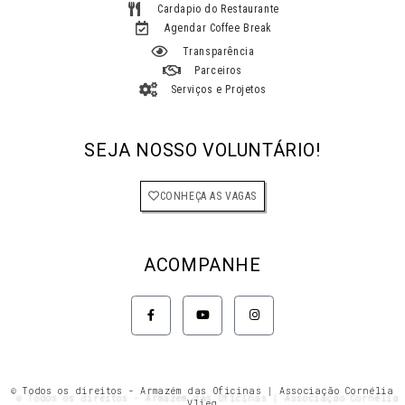
Cardapio do Restaurante
Agendar Coffee Break
Transparência
Parceiros
Serviços e Projetos
SEJA NOSSO VOLUNTÁRIO!
CONHEÇA AS VAGAS
ACOMPANHE
F
Y
I
a
o
n
c
u
s
e
t
t
b
u
a
o
b
g
o
e
r
k
a
© Todos os direitos - Armazém das Oficinas | Associação Cornélia
-
m
Vlieg