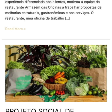
experiência diferenciada aos clientes, motivou a equipe do
restaurante Armazém das Oficinas a trabalhar propostas de
melhorias estruturais, gastronômicas e nos serviços. O
restaurante, uma oficina de trabalho […]
Read More »
PROJETO
SOCIAL
DE
CAMPINAS
LANÇA
ASSINATURA
DE
CESTAS
ORGÂNICAS
PROJETO SOCIAL DE