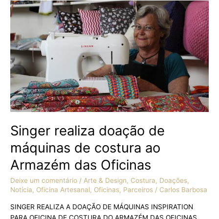
Singer
realiza
doação
de
máquinas
de
costura
ao
Armazém
das
Oficinas
Singer realiza doação de
máquinas de costura ao
Armazém das Oficinas
Deixe um comentário
/
Arte & Design
,
Costura
,
Doações
,
Notícia
,
Oficina Artesanal
,
Oficinas
,
Parceiros
/
Carlos Barbosa
SINGER REALIZA A DOAÇÃO DE MÁQUINAS INSPIRATION
PARA OFICINA DE COSTURA DO ARMAZÉM DAS OFICINAS