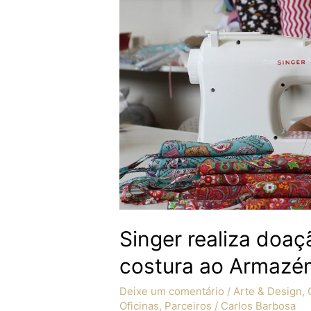
doação
de
máquinas
de
costura
ao
Armazém
das
Oficinas
Singer realiza doa
costura ao Armazém
Deixe um comentário
/
Arte & Design
,
Oficinas
,
Parceiros
/
Carlos Barbosa