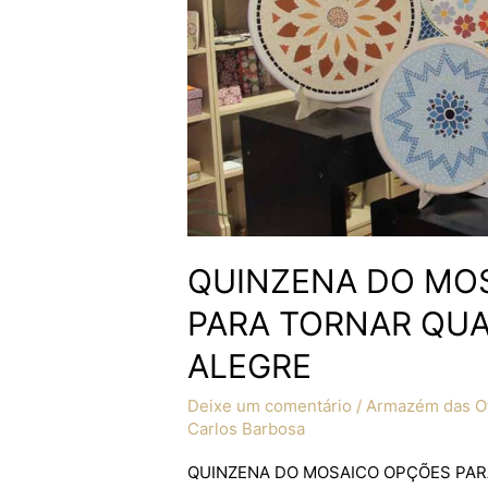
TORNAR
QUALQUER
AMBIENTE
MAIS
ALEGRE
QUINZENA DO MO
PARA TORNAR QUA
ALEGRE
Deixe um comentário
/
Armazém das Of
Carlos Barbosa
QUINZENA DO MOSAICO OPÇÕES PAR