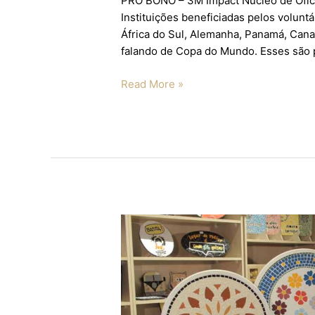
PRO BONO – 3M Impact Núcleo de Ofici
Instituições beneficiadas pelos voluntá
África do Sul, Alemanha, Panamá, Canad
falando de Copa do Mundo. Esses são 
Read More »
QUINZENA
DO
MOSAICO
OFERECE
OPÇÕES
PARA