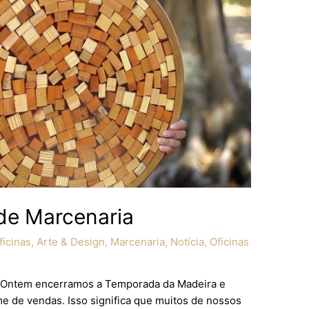
de Marcenaria
icinas
,
Arte & Design
,
Marcenaria
,
Notícia
,
Oficinas
r Ontem encerramos a Temporada da Madeira e
me de vendas. Isso significa que muitos de nossos