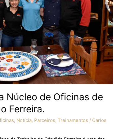
a Núcleo de Oficinas de
 Ferreira.
icinas
,
Notícia
,
Parceiros
,
Treinamentos
/
Carlos