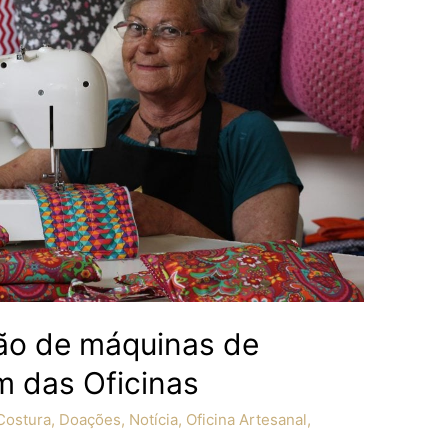
ção de máquinas de
 das Oficinas
Costura
,
Doações
,
Notícia
,
Oficina Artesanal
,