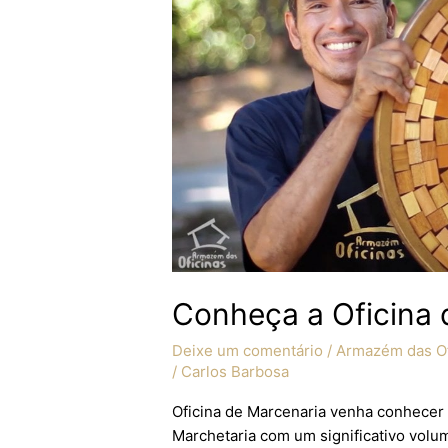
Marcenaria
Conheça a Oficina 
Deixe um comentário
/
Armazém das Of
/
Carlos Barbosa
Oficina de Marcenaria venha conhece
Marchetaria com um significativo volu