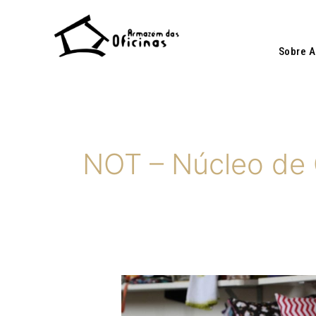
Ir
para
o
Sobre 
conteúdo
NOT – Núcleo de 
Singer
realiza