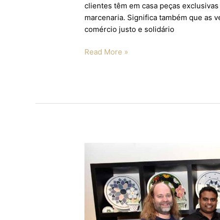
clientes têm em casa peças exclusivas 
marcenaria. Significa também que as v
comércio justo e solidário
Read More »
3M
Impact
beneficia
Núcleo
de
Oficinas
de